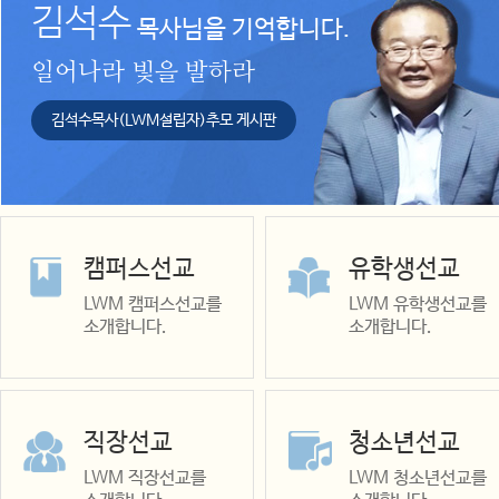
김석수
목사님을 기억합니다.
일어나라 빛을 발하라
김석수목사(LWM설립자)추모 게시판
캠퍼스선교
유학생선교
LWM 캠퍼스선교를
LWM 유학생선교를
소개합니다.
소개합니다.
직장선교
청소년선교
LWM 직장선교를
LWM 청소년선교를