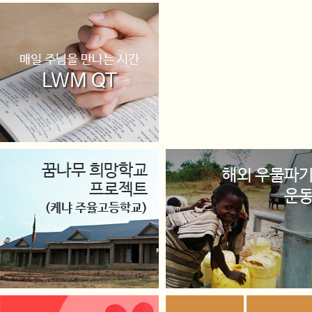
매일 주님을 만나는 시간
LWM QT
꿈나무 희망학교
해외 우물파
프로젝트
운
(케냐 주율고등학교)