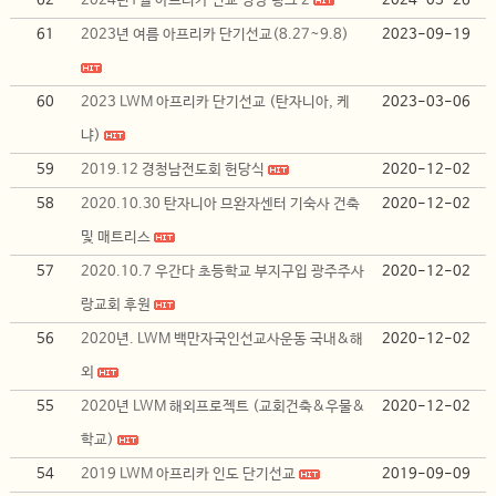
62
2024년1월 아프리카 선교 영상 링크 2
2024-03-26
61
2023년 여름 아프리카 단기선교(8.27~9.8)
2023-09-19
60
2023 LWM 아프리카 단기선교 (탄자니아, 케
2023-03-06
냐)
59
2019.12 경청남전도회 헌당식
2020-12-02
58
2020.10.30 탄자니아 므완자센터 기숙사 건축
2020-12-02
및 매트리스
57
2020.10.7 우간다 초등학교 부지구입 광주주사
2020-12-02
랑교회 후원
56
2020년. LWM 백만자국인선교사운동 국내&해
2020-12-02
외
55
2020년 LWM 해외프로젝트 (교회건축&우물&
2020-12-02
학교)
54
2019 LWM 아프리카 인도 단기선교
2019-09-09