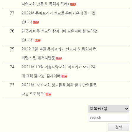
지역교회 방문 & 목회자 격려)
77
2022년 동아프리카 선교를 은혜가운데 잘 마쳤
습니다
76
한국과 미주 선교팀 탄자니아 므완자에 잘 도착했
습니다!
75
2022.3월-4월 동아프리카 선교사 & 목회자 컨
퍼런스 및 개척지방문
74
2021년 10월 의성도암교회 '아프리카 오지 24
개 교회 쌀나눔' 감사예배
73
2021년 '오지교회 성도들을 위한 쌀과 방역물품
나눔 프로젝트'
검색