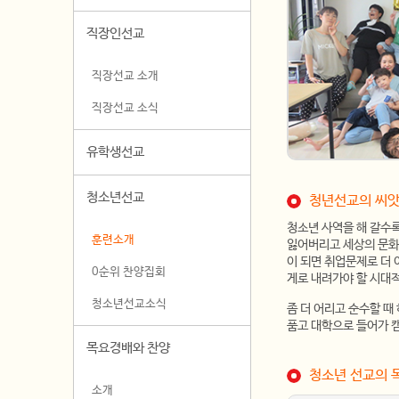
직장인선교
직장선교 소개
직장선교 소식
유학생선교
청소년선교
청년선교의 씨앗
청소년 사역을 해 갈수록
훈련소개
잃어버리고 세상의 문화에
이 되면 취업문제로 더 
0순위 찬양집회
게로 내려가야 할 시대
청소년선교소식
좀 더 어리고 순수할 때
품고 대학으로 들어가 
목요경배와 찬양
청소년 선교의 
소개