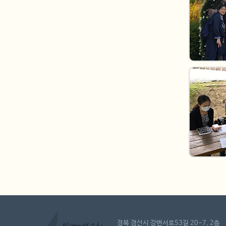
경북 경산시 강변서로53길 20-7, 2층 | Te