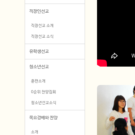
직장인선교
직장선교 소개
직장선교 소식
유학생선교
청소년선교
훈련소개
0순위 찬양집회
청소년선교소식
목요경배와 찬양
소개