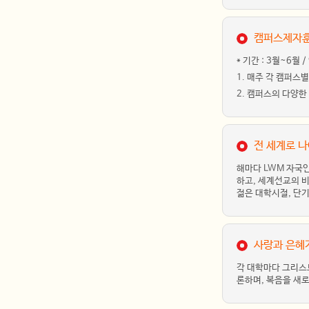
캠퍼스제자훈련(
* 기간 : 3월~6월 
1. 매주 각 캠퍼
2. 캠퍼스의 다양
전 세계로 나아
해마다 LWM 자국
하고, 세계선교의 비
젊은 대학시절, 단
사랑과 은혜가
각 대학마다 그리스도
론하며, 복음을 새