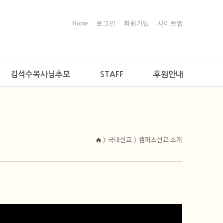
Home
로그인
회원가입
사이트맵
김석수목사님추모
STAFF
후원안내
> 국내선교 > 캠퍼스선교 소개