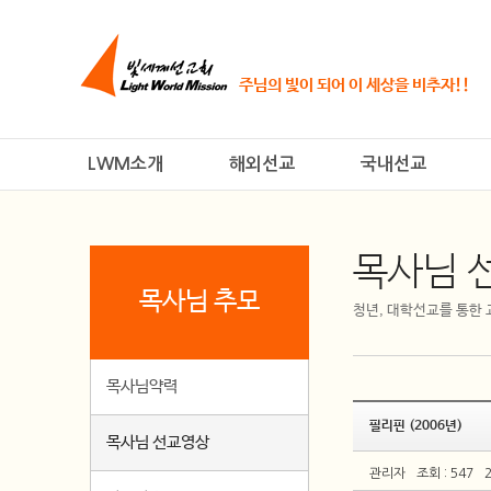
주님의 빛이 되어 이 세상을 비추자!!
LWM소개
해외선교
국내선교
목사님 
목사님 추모
청년, 대학선교를 통한
목사님약력
필리핀 (2006년)
목사님 선교영상
관리자
조회 : 547