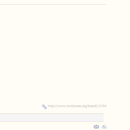
http://www.lwmkorea.org/board/12154